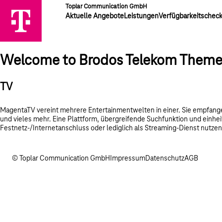
Toplar Communication GmbH
Aktuelle Angebote
Leistungen
Verfügbarkeitschec
Welcome to Brodos Telekom Them
TV
MagentaTV vereint mehrere Entertainmentwelten in einer. Sie empfange
und vieles mehr. Eine Plattform, übergreifende Suchfunktion und einhe
Festnetz-/Internetanschluss oder lediglich als Streaming-Dienst nutze
© Toplar Communication GmbH
Impressum
Datenschutz
AGB