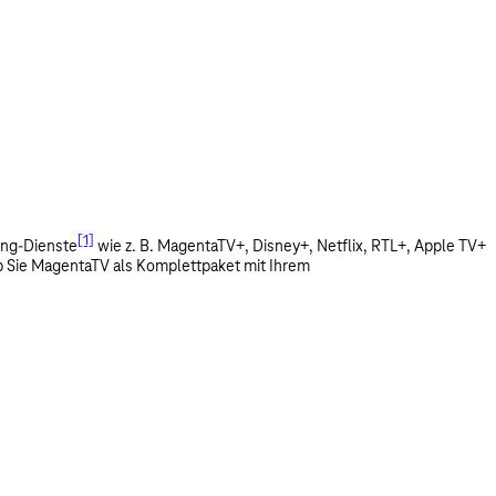
[1]
ing-Dienste
wie z. B. MagentaTV+, Disney+, Netflix, RTL+, Apple TV+
ob Sie MagentaTV als Komplettpaket mit Ihrem