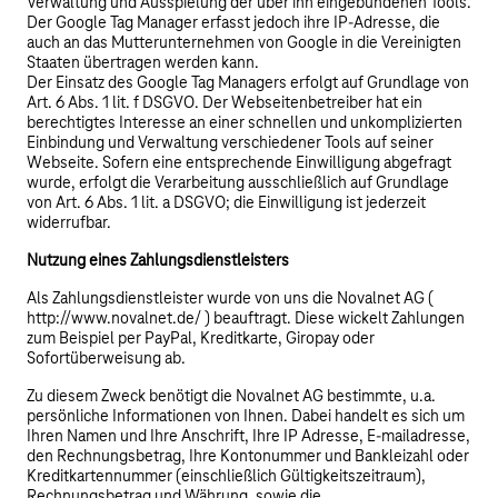
Verwaltung und Ausspielung der über ihn eingebundenen Tools.
Der Google Tag Manager erfasst jedoch ihre IP-Adresse, die
auch an das Mutterunternehmen von Google in die Vereinigten
Staaten übertragen werden kann.
Der Einsatz des Google Tag Managers erfolgt auf Grundlage von
Art. 6 Abs. 1 lit. f DSGVO. Der Webseitenbetreiber hat ein
berechtigtes Interesse an einer schnellen und unkomplizierten
Einbindung und Verwaltung verschiedener Tools auf seiner
Webseite. Sofern eine entsprechende Einwilligung abgefragt
wurde, erfolgt die Verarbeitung ausschließlich auf Grundlage
von Art. 6 Abs. 1 lit. a DSGVO; die Einwilligung ist jederzeit
widerrufbar.
Nutzung eines Zahlungsdienstleisters
Als Zahlungsdienstleister wurde von uns die Novalnet AG (
http://www.novalnet.de/ ) beauftragt. Diese wickelt Zahlungen
zum Beispiel per PayPal, Kreditkarte, Giropay oder
Sofortüberweisung ab.
Zu diesem Zweck benötigt die Novalnet AG bestimmte, u.a.
persönliche Informationen von Ihnen. Dabei handelt es sich um
Ihren Namen und Ihre Anschrift, Ihre IP Adresse, E-mailadresse,
den Rechnungsbetrag, Ihre Kontonummer und Bankleizahl oder
Kreditkartennummer (einschließlich Gültigkeitszeitraum),
Rechnungsbetrag und Währung. sowie die