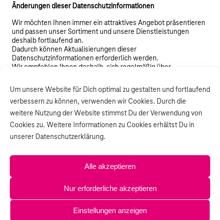
Änderungen dieser Datenschutzinformationen
Wir möchten Ihnen immer ein attraktives Angebot präsentieren
und passen unser Sortiment und unsere Dienstleistungen
deshalb fortlaufend an.
Dadurch können Aktualisierungen dieser
Datenschutzinformationen erforderlich werden.
Wir empfehlen Ihnen deshalb, sich regelmäßig über
Änderungen auf dieser Seite zu informieren. Soweit es sich
dabei um Änderungen handelt, die sich auf eine von Ihnen
Um unsere Website für Dich optimal zu gestalten und fortlaufend
erteilte Einwilligung auswirken könnten, werden wir Sie darüber
verbessern zu können, verwenden wir Cookies. Durch die
gesondert informieren.
weitere Nutzung der Website stimmst Du der Verwendung von
Cookies zu. Weitere Informationen zu Cookies erhältst Du in
unserer Datenschutzerklärung.
© Toplar Communication GmbH
Alle akzeptieren
Impressum
Nur erforderliche akzeptieren
Datenschutz
Einstellungen anzeigen